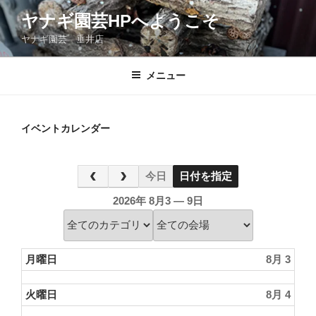
コ
ヤナギ園芸HPへようこそ
ン
ヤナギ園芸 垂井店
テ
ン
ツ
メニュー
へ
ス
キ
イベントカレンダー
ッ
プ
今日
日付を指定
2026年 8月3 — 9日
月曜日
8月 3
火曜日
8月 4