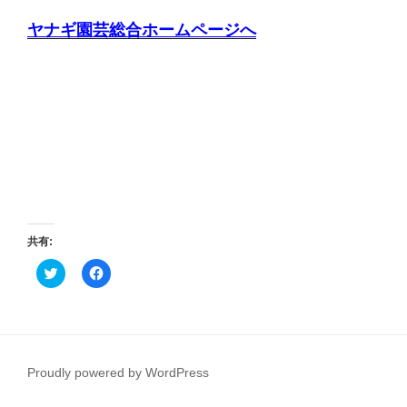
ヤナギ園芸総合ホームページへ
共有:
ク
F
リ
a
ッ
c
ク
e
し
b
て
o
T
o
w
k
i
で
Proudly powered by WordPress
t
共
t
有
e
す